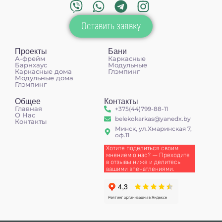
Оставить заявку
Проекты
Бани
А-фрейм
Каркасные
Барнхаус
Модульные
Каркасные дома
Глэмпинг
Модульные дома
Глэмпинг
Общее
Контакты
Главная
+375(44)799-88-11
О Нас
belekokarkas@yanedx.by
Контакты
Минск, ул.Хмаринская 7,
оф.11
Хотите поделиться своим
мнением о нас? — Преходите
в отзывы ниже и делитесь
вашими впечатлениями.