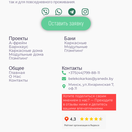
так и для повседневного проживания.
Оставить заявку
Проекты
Бани
А-фрейм
Каркасные
Барнхаус
Модульные
Каркасные дома
Глэмпинг
Модульные дома
Глэмпинг
Общее
Контакты
Главная
+375(44)799-88-11
О Нас
belekokarkas@yanedx.by
Контакты
Минск, ул.Хмаринская 7,
оф.11
Хотите поделиться своим
мнением о нас? — Преходите
в отзывы ниже и делитесь
вашими впечатлениями.