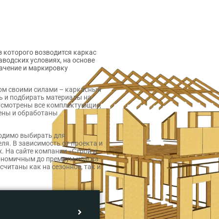
 которого возводится каркас
аводских условиях, на основе
начение и маркировку
дом своими силами – каркасный
ь и подбирать материалы на
дусмотрены все комплектующие,
ены и обработаны
ходимо выбирать для
я. В зависимость от проекта и
. На сайте компании «Строй и
ономичным до премиум-класса.
читаны как на сезонное, так и