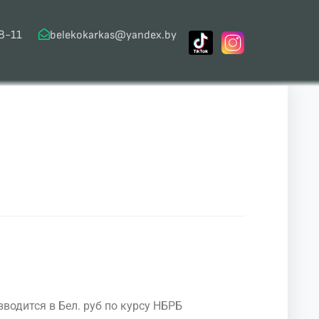
8-11
belekokarkas@yandex.by
водится в Бел. руб по курсу НБРБ