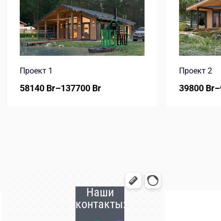
Проект 1
Проект 2
58140
Br
–
137700
Br
39800
Br
–
Наши
контакты: