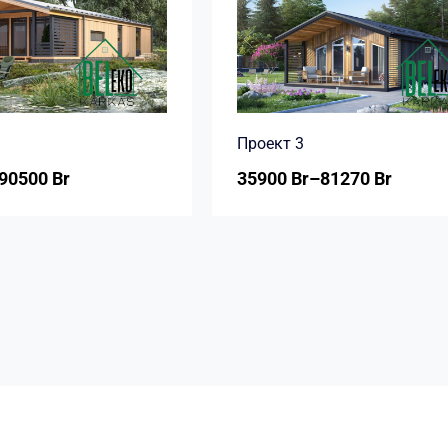
Проект 3
90500
Br
35900
Br
–
81270
Br