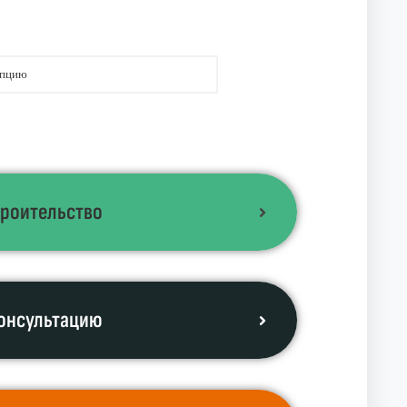
троительство
онсультацию